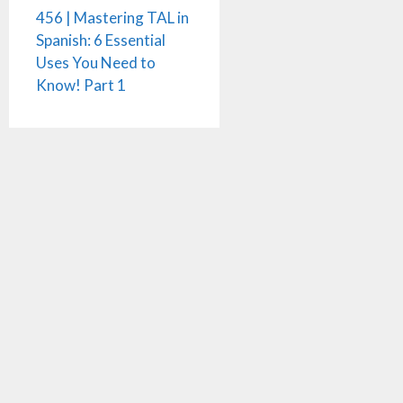
456 | Mastering TAL in
Spanish: 6 Essential
Uses You Need to
Know! Part 1