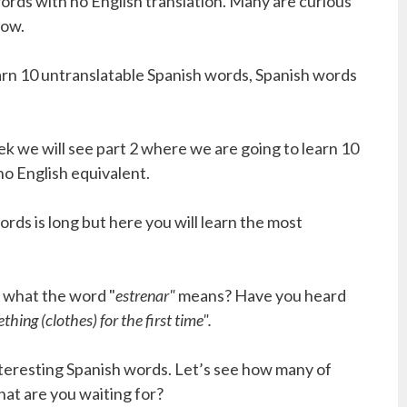
rds with no English translation. Many are curious
now.
learn 10 untranslatable Spanish words, Spanish words
eek we will see part 2 where we are going to learn 10
o English equivalent.
ords is long but here you will learn the most
 what the word "
estrenar"
means? Have you heard
thing (clothes) for the first time".
interesting Spanish words. Let’s see how many of
at are you waiting for?