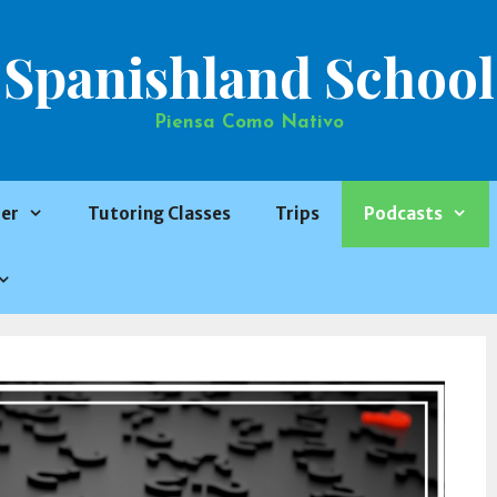
Spanishland School
Piensa Como Nativo
er
Tutoring Classes
Trips
Podcasts