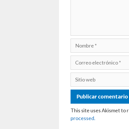
Nombre
Correo
electrónico
Sitio
web
This site uses Akismet to
processed.