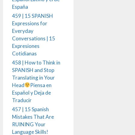
España
459 | 15 SPANISH
Expressions for
Everyday
Conversations | 15
Expresiones
Cotidianas
458 | How to Think in
SPANISH and Stop
Translating in Your
Head
Piensa en
Español y Deja de
Traducir
457 | 15 Spanish
Mistakes That Are
RUINING Your
Language Skills!