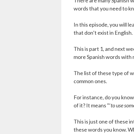
There are many Spanish wo
words that you need to k
In this episode, you will 
that don’t exist in English.
This is part 1, and next w
more Spanish words with n
The list of these type of w
common ones.
For instance, do you know
of it? It means "‘
to use some
This is just one of these 
these words you know. Wh