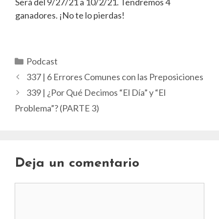
Será del 9/27/21 a 10/2/21. Tendremos 4
ganadores. ¡No te lo pierdas!
Categorías
Podcast
337 | 6 Errores Comunes con las Preposiciones
339 | ¿Por Qué Decimos “El Día” y “El
Problema”? (PARTE 3)
Deja un comentario
Comentario