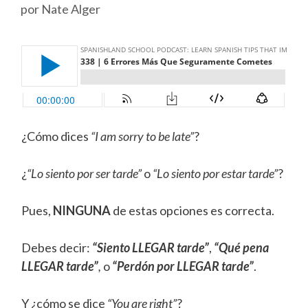
por
Nate Alger
¿Cómo dices
“I am sorry to be late”
?
¿
“Lo siento por ser tarde”
o
“Lo siento por estar tarde”
?
Pues,
NINGUNA
de estas opciones es correcta.
Debes decir:
“Siento LLEGAR tarde”
,
“Qué pena
LLEGAR tarde”
,
o
“Perdón por LLEGAR tarde”
.
Y ¿cómo se dice
“You are right”
?