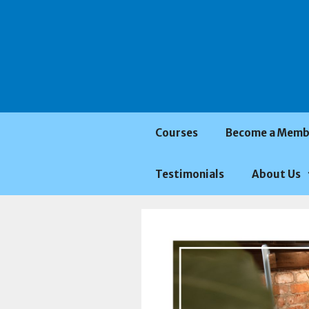
Saltar
al
contenido
Courses
Become a Memb
Testimonials
About Us