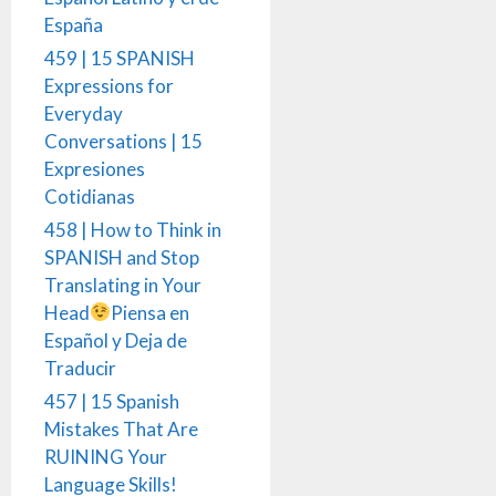
España
459 | 15 SPANISH
Expressions for
Everyday
Conversations | 15
Expresiones
Cotidianas
458 | How to Think in
SPANISH and Stop
Translating in Your
Head
Piensa en
Español y Deja de
Traducir
457 | 15 Spanish
Mistakes That Are
RUINING Your
Language Skills!