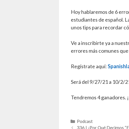
Hoy hablaremos de 6 error
estudiantes de español. L
unos tips para recordar c
Ve a inscribirte ya a nue
errores más comunes que 
Regístrate aquí:
Spanishl
Será del 9/27/21 a 10/2/2
Tendremos 4 ganadores. ¡N
Categorías
Podcast
336 | ¿Por Qué Decimos “E