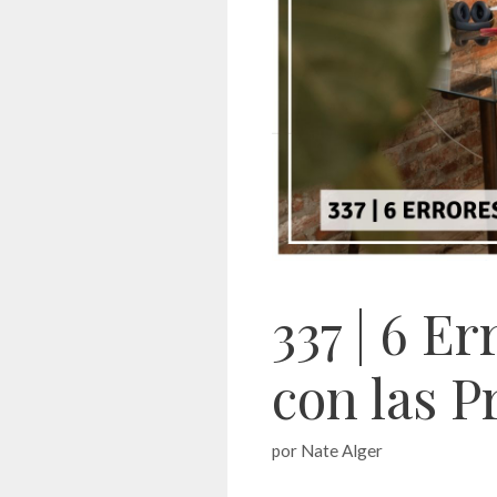
337 | 6 E
con las P
por
Nate Alger