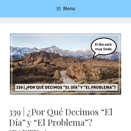
Saltar
Menu
al
contenido
339 | ¿Por Qué Decimos “El
Día” y “El Problema”?