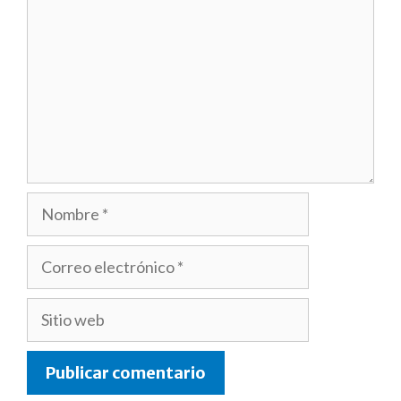
Nombre
Correo
electrónico
Sitio
web