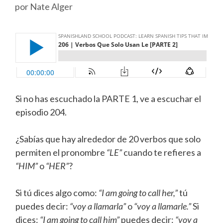
por
Nate Alger
Si no has escuchado la PARTE 1, ve a escuchar el
episodio 204.
¿Sabías que hay alrededor de 20 verbos que solo
permiten el pronombre
“LE”
cuando te refieres a
“HIM”
o
“HER”
?
Si tú dices algo como:
“I am going to call her,”
tú
puedes decir:
“voy a llamarla”
o
“voy a llamarle.”
Si
dices:
“I am going to call him”
puedes decir:
“voy a