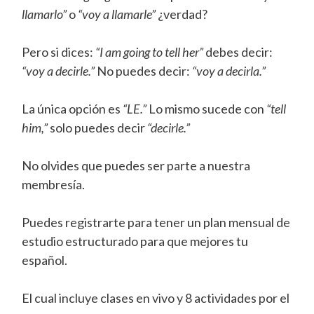
llamarlo”
o
“voy a llamarle”
¿verdad?
Pero si dices:
“I am going to tell her”
debes decir:
“voy a decirle.”
No puedes decir:
“voy a decirla.”
La única opción es
“LE.”
Lo mismo sucede con
“tell
him,”
solo puedes decir
“decirle.”
No olvides que puedes ser parte a nuestra
membresía.
Puedes registrarte para tener un plan mensual de
estudio estructurado para que mejores tu
español.
El cual incluye clases en vivo y 8 actividades por el