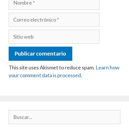
Correo
electrónico
Sitio
web
This site uses Akismet to reduce spam.
Learn how
your comment data is processed.
Buscar: