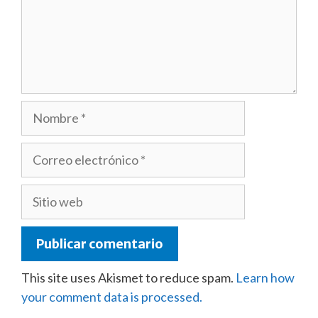
Nombre
Correo
electrónico
Sitio
web
This site uses Akismet to reduce spam.
Learn how
your comment data is processed.