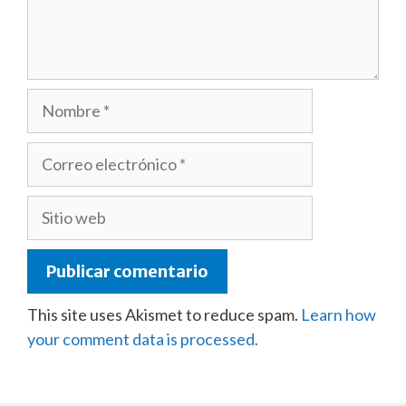
Nombre
Correo
electrónico
Sitio
web
This site uses Akismet to reduce spam.
Learn how
your comment data is processed.