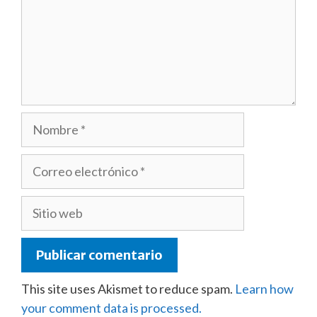
Nombre
Correo
electrónico
Sitio
web
This site uses Akismet to reduce spam.
Learn how
your comment data is processed.