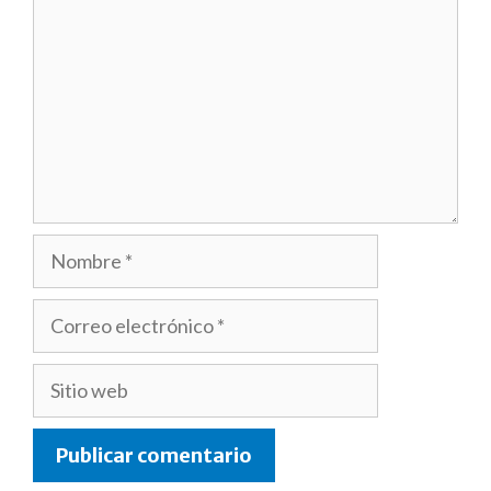
Nombre
Correo
electrónico
Sitio
web