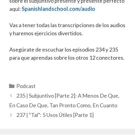
sobre el subjuntivo presente y presente perfecto
aquí:
Spanishlandschool.com/audio
Vas a tener todas las transcripciones de los audios
y haremos ejercicios divertidos.
Asegúrate de escuchar los episodios 234 y 235
para que aprendas sobre los otros 12 conectores.
Categorías
Podcast
235 | Subjuntivo [Parte 2]: A Menos De Que,
En Caso De Que, Tan Pronto Como, En Cuanto
237 | “Tal”: 5 Usos Útiles [Parte 1]