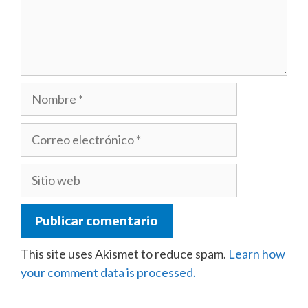
Nombre
Correo
electrónico
Sitio
web
This site uses Akismet to reduce spam.
Learn how
your comment data is processed.