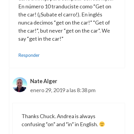
En número 10 tranduciste como “Get on
the car! (¡Subate el carro!). En inglés
nunca decimos “get on the car!” “Get of
the car!”, but never “get on the car”. We
say “get in the car!”
Responder
Nate Alger
enero 29, 2019 a las 8:38 pm
Thanks Chuck. Andrea is always
confusing “on” and “in” in English.