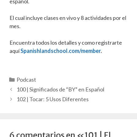
español.
El cual incluye clases en vivo y 8 actividades por el
mes.
Encuentra todos los detalles y como registrarte
aquí
Spanishlandschool.com/member
.
Categorías
Podcast
100 | Significados de “BY” en Español
102 | Tocar: 5 Usos Diferentes
6 comentarios en «101 | El