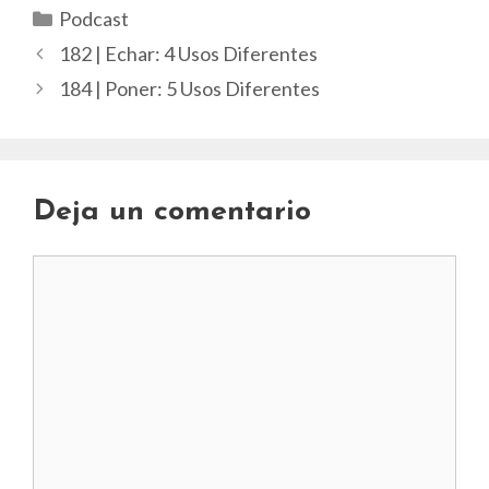
Categorías
Podcast
182 | Echar: 4 Usos Diferentes
184 | Poner: 5 Usos Diferentes
Deja un comentario
Comentario