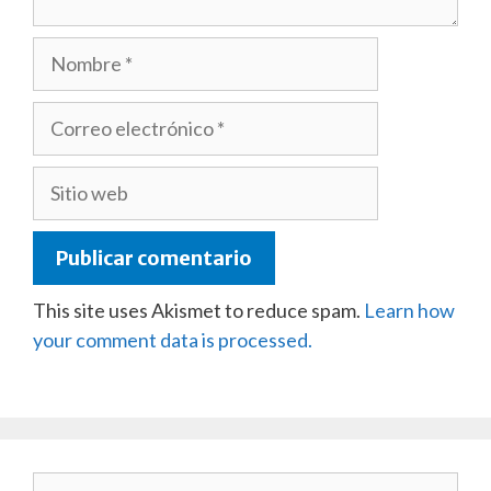
Nombre
Correo
electrónico
Sitio
web
This site uses Akismet to reduce spam.
Learn how
your comment data is processed.
Buscar: