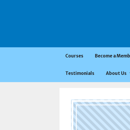
Saltar
al
contenido
Courses
Become a Memb
Testimonials
About Us