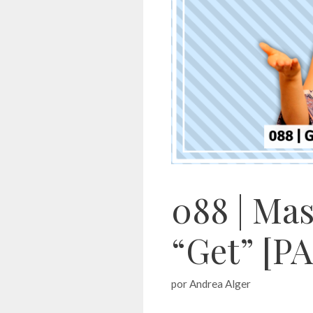
088 | Mas
“Get” [P
por
Andrea Alger