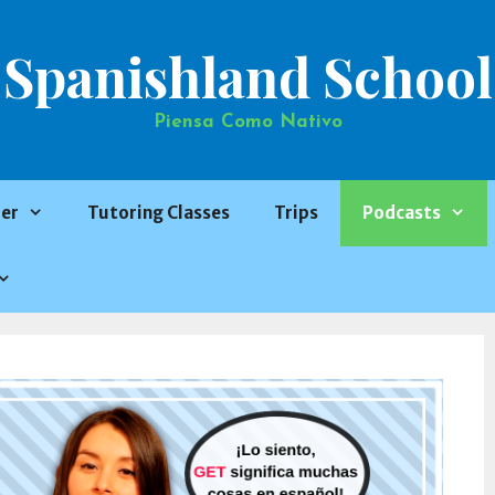
Spanishland School
Piensa Como Nativo
er
Tutoring Classes
Trips
Podcasts