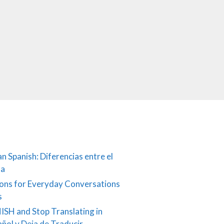
an Spanish: Diferencias entre el
ña
ons for Everyday Conversations
s
ISH and Stop Translating in
añol y Deja de Traducir