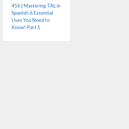
456 | Mastering TAL in
Spanish: 6 Essential
Uses You Need to
Know! Part 1