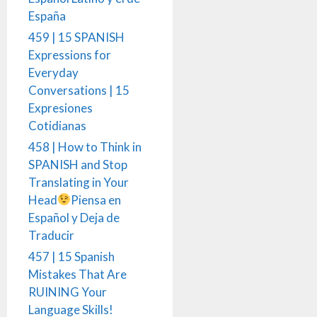
España
459 | 15 SPANISH
Expressions for
Everyday
Conversations | 15
Expresiones
Cotidianas
458 | How to Think in
SPANISH and Stop
Translating in Your
Head
Piensa en
Español y Deja de
Traducir
457 | 15 Spanish
Mistakes That Are
RUINING Your
Language Skills!