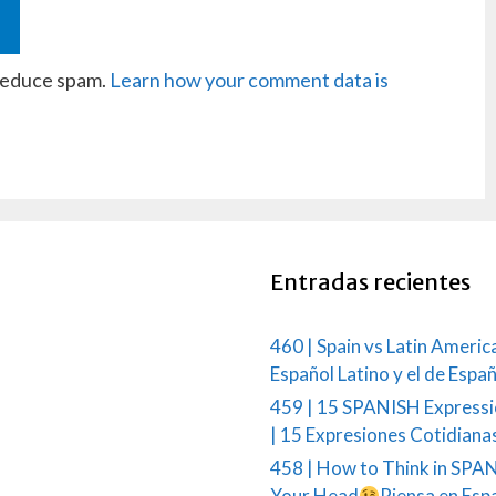
 reduce spam.
Learn how your comment data is
Entradas recientes
460 | Spain vs Latin Americ
Español Latino y el de Espa
459 | 15 SPANISH Expressi
| 15 Expresiones Cotidiana
458 | How to Think in SPAN
Your Head
Piensa en Esp