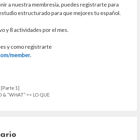
ir a nuestra membresía, puedes registrarte para
estudio estructurado para que mejores tu español.
ivo y 8 actividades por el mes.
les y como registrarte
.com/member
.
 [Parte 1]
 LO & “WHAT” => LO QUE
ario