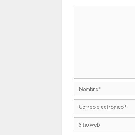
Comentario
Nombre
Correo
electrónico
Sitio
web