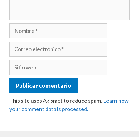
Nombre
Correo
electrónico
Sitio
web
This site uses Akismet to reduce spam.
Learn how
your comment data is processed.