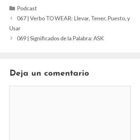
Categorías
Podcast
067 | Verbo TO WEAR: Llevar, Tener, Puesto, y
Usar
069 | Significados de la Palabra: ASK
Deja un comentario
Comentario