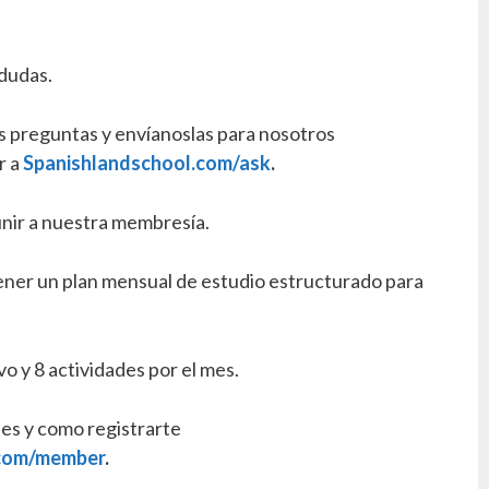
dudas.
us preguntas y envíanoslas para nosotros
r a
Spanishlandschool.com/ask
.
nir a nuestra membresía.
ener un plan mensual de estudio estructurado para
ivo y 8 actividades por el mes.
les y como registrarte
.com/member
.