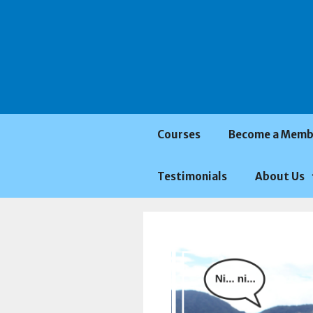
Saltar
al
contenido
Courses
Become a Memb
Testimonials
About Us