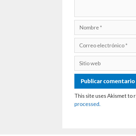
Nombre
Correo
electrónico
Sitio
web
This site uses Akismet to
processed.