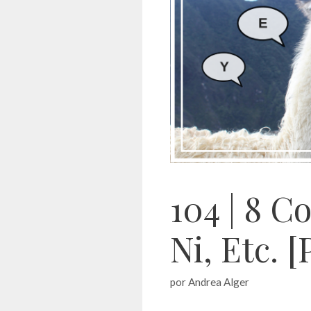
104 | 8 C
Ni, Etc. [
por
Andrea Alger