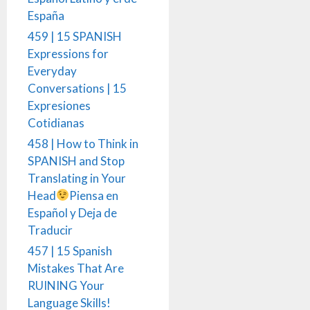
España
459 | 15 SPANISH
Expressions for
Everyday
Conversations | 15
Expresiones
Cotidianas
458 | How to Think in
SPANISH and Stop
Translating in Your
Head
Piensa en
Español y Deja de
Traducir
457 | 15 Spanish
Mistakes That Are
RUINING Your
Language Skills!