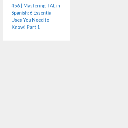
456 | Mastering TAL in
Spanish: 6 Essential
Uses You Need to
Know! Part 1