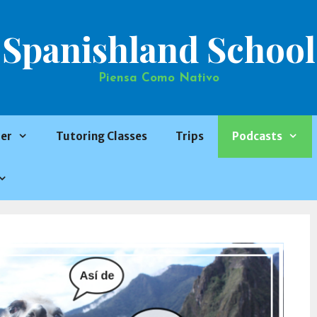
Spanishland School
Piensa Como Nativo
er
Tutoring Classes
Trips
Podcasts