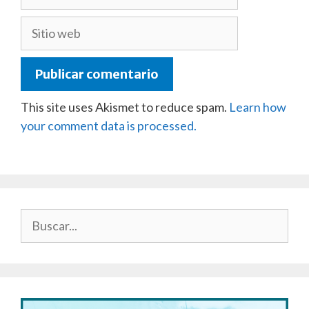
electrónico
Sitio
web
This site uses Akismet to reduce spam.
Learn how
your comment data is processed.
Buscar: