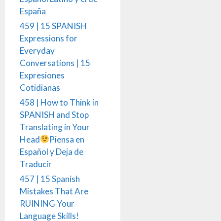
España
459 | 15 SPANISH
Expressions for
Everyday
Conversations | 15
Expresiones
Cotidianas
458 | How to Think in
SPANISH and Stop
Translating in Your
Head
Piensa en
Español y Deja de
Traducir
457 | 15 Spanish
Mistakes That Are
RUINING Your
Language Skills!