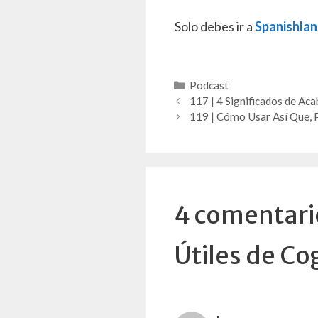
Solo debes ir a
Spanishla
Categorías
Podcast
117 | 4 Significados de Ac
119 | Cómo Usar Así Que, P
4 comentario
Útiles de C