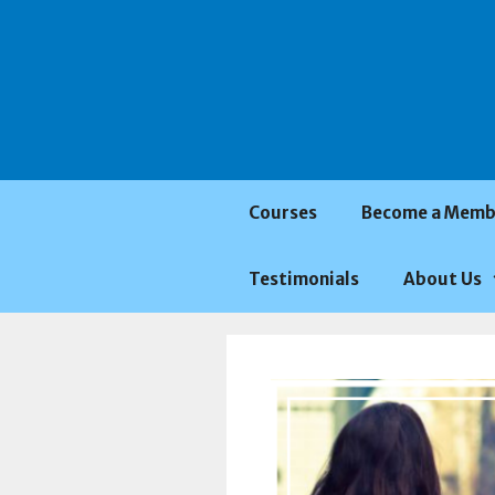
Saltar
al
contenido
Courses
Become a Memb
Testimonials
About Us