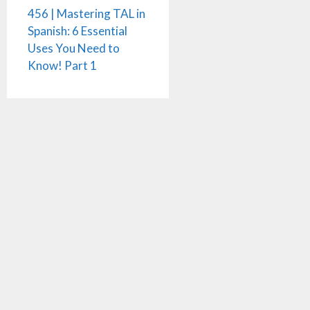
456 | Mastering TAL in
Spanish: 6 Essential
Uses You Need to
Know! Part 1