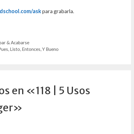
ndschool.com/ask
para grabarla.
abar & Acabarse
ues, Listo, Entonces, Y Bueno
s en «118 | 5 Usos
oger»