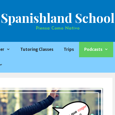
Spanishland School
Piensa Como Nativo
er
Tutoring Classes
Trips
Podcasts