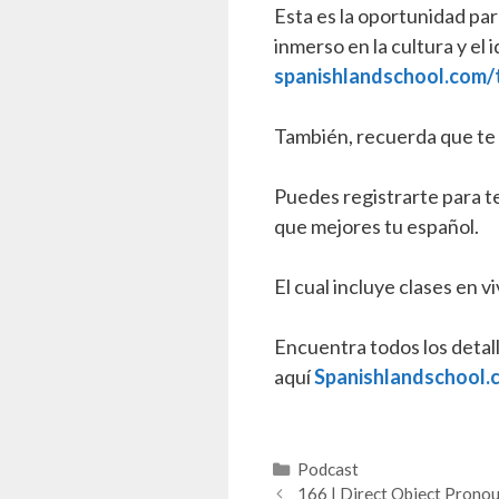
Esta es la oportunidad pa
inmerso en la cultura y el 
spanishlandschool.com/t
También, recuerda que te
Puedes registrarte para t
que mejores tu español.
El cual incluye clases en v
Encuentra todos los detal
aquí
Spanishlandschool.
Categorías
Podcast
166 | Direct Object Prono