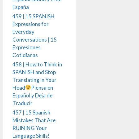
España
459 | 15 SPANISH
Expressions for
Everyday
Conversations | 15
Expresiones
Cotidianas
458 | How to Think in
SPANISH and Stop
Translating in Your
Head
Piensa en
Español y Deja de
Traducir
457 | 15 Spanish
Mistakes That Are
RUINING Your
Language Skills!