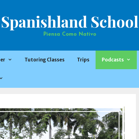
Spanishland School
Piensa Como Nativo
er
Tutoring Classes
Trips
Podcasts