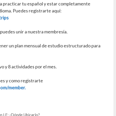
ra practicar tu español y estar completamente
idioma. Puedes registrarte aquí:
rips
 puedes unir a nuestra membresía.
ener un plan mensual de estudio estructurado para
ivo y 8 actividades por el mes.
les y como registrarte
com/member.
un LE: ¿Dónde Ubicarlo?