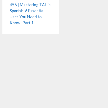
456 | Mastering TAL in
Spanish: 6 Essential
Uses You Need to
Know! Part 1