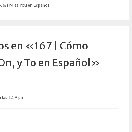
, & I Miss You en Español
os en «167 | Cómo
 On, y To en Español»
 las 1:29 pm