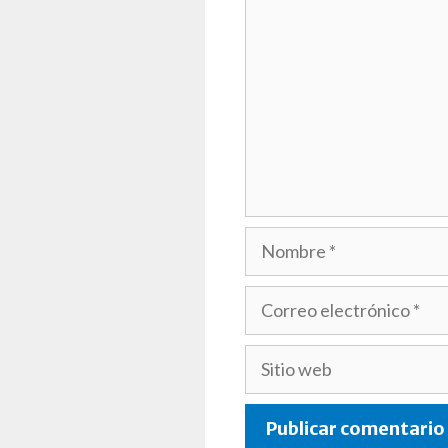
Nombre
Correo
electrónico
Sitio
web