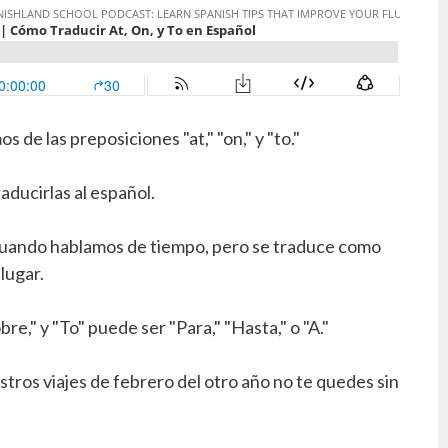
 de las preposiciones "at," "on," y "to."
ducirlas al español.
cuando hablamos de tiempo, pero se traduce como
lugar.
re," y "To" puede ser "Para," "Hasta," o "A."
stros viajes de febrero del otro año no te quedes sin