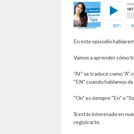
En este episodio hablaremos
Vamos a aprender cómo tra
"At" se traduce como "A" 
"EN" cuando hablamos de 
"On" es siempre "En" o "Sob
Si estás interesado en nue
registrarte.