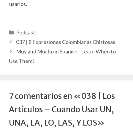
usarlos.
Categorías
Podcast
037 | 8 Expresiones Colombianas Chistosas
Muy and Mucho in Spanish - Learn When to
Use Them!
7 comentarios en «038 | Los
Artículos – Cuando Usar UN,
UNA, LA, LO, LAS, Y LOS»