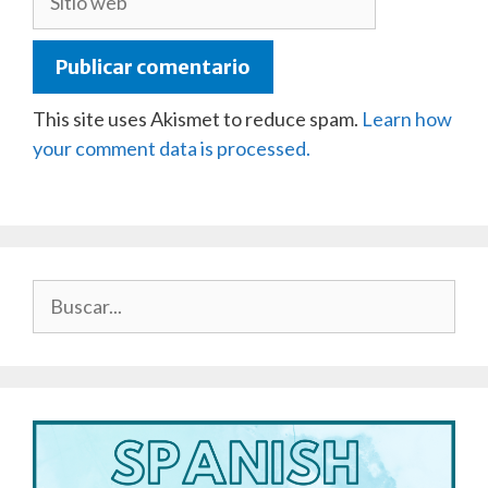
web
This site uses Akismet to reduce spam.
Learn how
your comment data is processed.
Buscar: