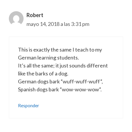
Robert
mayo 14, 2018 a las 3:31 pm
This is exactly the same I teach to my
German learning students.
It’s all the same; it just sounds different
like the barks of a dog.
German dogs bark “wuff-wuff-wuff”,
Spanish dogs bark “wow-wow-wow”.
Responder