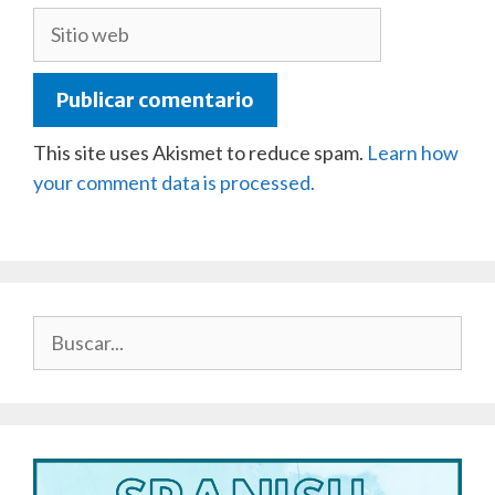
Sitio
web
This site uses Akismet to reduce spam.
Learn how
your comment data is processed.
Buscar: