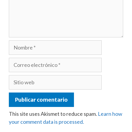
Nombre
Correo
electrónico
Sitio
web
This site uses Akismet to reduce spam.
Learn how
your comment data is processed.