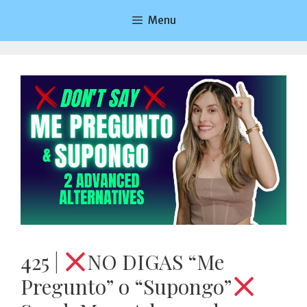
Saltar
Menu
al
contenido
425 |
NO DIGAS “Me
Pregunto” o “Supongo”