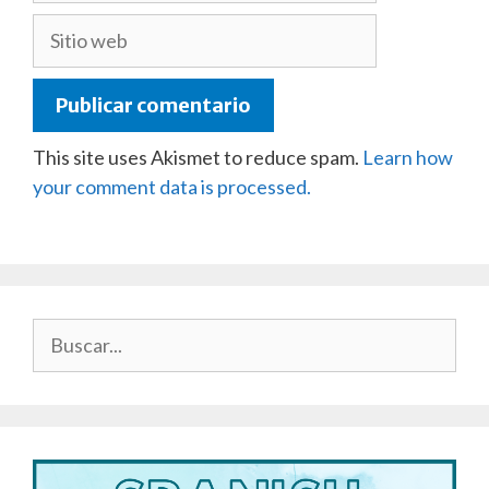
Sitio
web
This site uses Akismet to reduce spam.
Learn how
your comment data is processed.
Buscar: