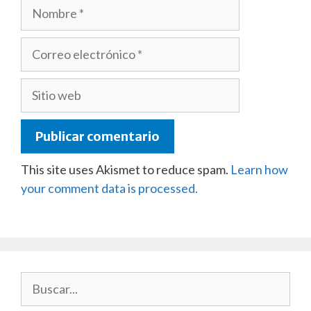
Nombre
Correo
electrónico
Sitio
web
This site uses Akismet to reduce spam.
Learn how
your comment data is processed.
Buscar: