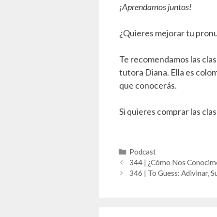
¡Aprendamos juntos!
¿Quieres mejorar tu pronu
Te recomendamos las clase
tutora Diana. Ella es colo
que conocerás.
Si quieres comprar las clas
Categorías
Podcast
344 | ¿Cómo Nos Conocimos
346 | To Guess: Adivinar, S