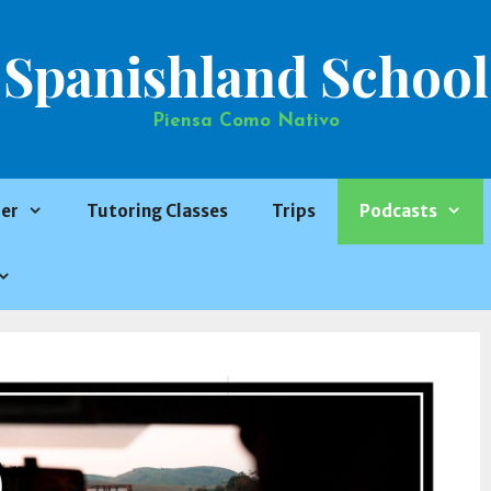
Spanishland School
Piensa Como Nativo
er
Tutoring Classes
Trips
Podcasts