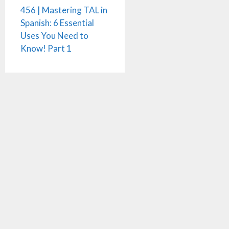
456 | Mastering TAL in
Spanish: 6 Essential
Uses You Need to
Know! Part 1