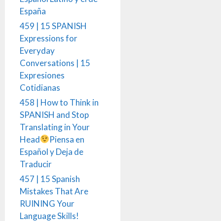
España
459 | 15 SPANISH
Expressions for
Everyday
Conversations | 15
Expresiones
Cotidianas
458 | How to Think in
SPANISH and Stop
Translating in Your
Head
Piensa en
Español y Deja de
Traducir
457 | 15 Spanish
Mistakes That Are
RUINING Your
Language Skills!