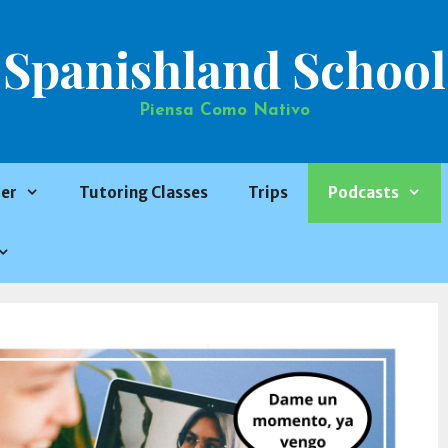
Spanishland School
Piensa Como Nativo
er
Tutoring Classes
Trips
Podcasts