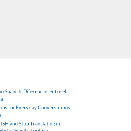
an Spanish: Diferencias entre el
ña
ons for Everyday Conversations
s
ISH and Stop Translating in
añol y Deja de Traducir