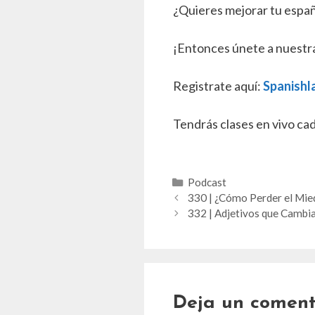
¿Quieres mejorar tu españ
¡Entonces únete a nuestr
Registrate aquí:
Spanish
Tendrás clases en vivo ca
Categorías
Podcast
330 | ¿Cómo Perder el Mie
332 | Adjetivos que Cambia
Deja un coment