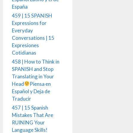
España
459 | 15 SPANISH
Expressions for
Everyday
Conversations | 15
Expresiones
Cotidianas
458 | How to Think in
SPANISH and Stop
Translating in Your
Head
Piensa en
Español y Deja de
Traducir
457 | 15 Spanish
Mistakes That Are
RUINING Your
Language Skills!