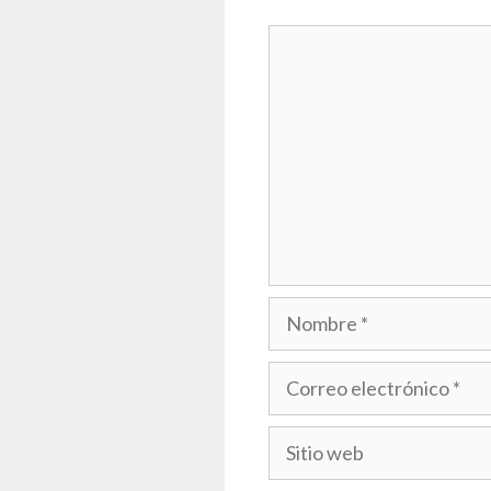
Comentario
Nombre
Correo
electrónico
Sitio
web