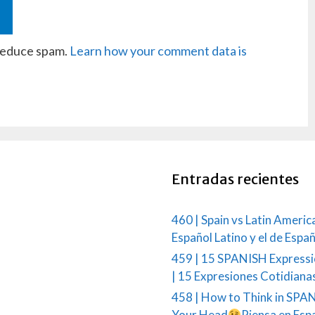
 reduce spam.
Learn how your comment data is
Entradas recientes
460 | Spain vs Latin Americ
Español Latino y el de Espa
459 | 15 SPANISH Expressi
| 15 Expresiones Cotidiana
458 | How to Think in SPAN
Your Head
Piensa en Esp