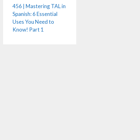
456 | Mastering TAL in
Spanish: 6 Essential
Uses You Need to
Know! Part 1