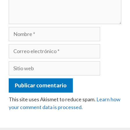
Nombre
Correo
electrónico
Sitio
web
This site uses Akismet to reduce spam.
Learn how
your comment data is processed.