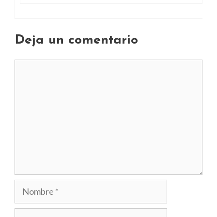
Deja un comentario
Comentario
Nombre
Correo