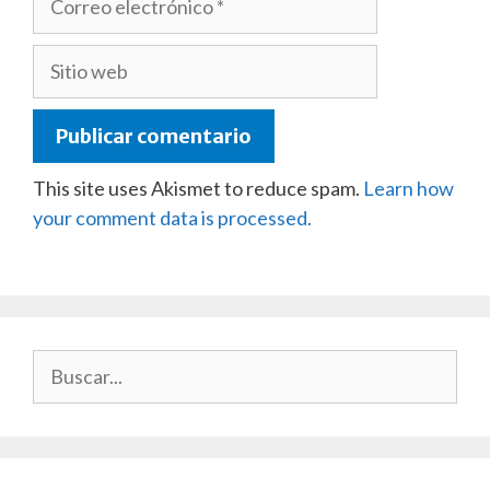
electrónico
Sitio
web
This site uses Akismet to reduce spam.
Learn how
your comment data is processed.
Buscar: