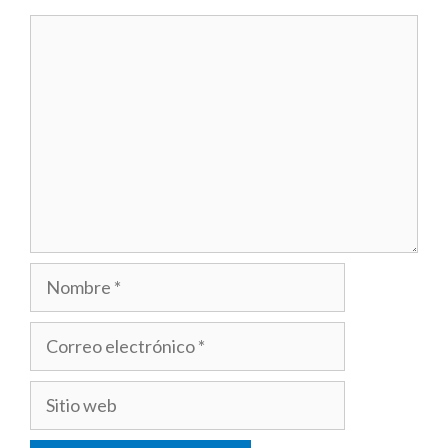
Comentario
Nombre
Correo
electrónico
Sitio
web