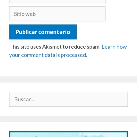
electrónico
Sitio
web
This site uses Akismet to reduce spam.
Learn how
your comment data is processed.
Buscar: