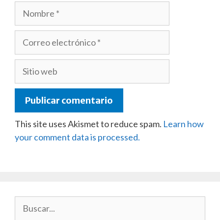
Nombre
Correo
electrónico
Sitio
web
This site uses Akismet to reduce spam.
Learn how
your comment data is processed.
Buscar: