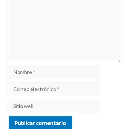
Nombre
Correo
electrónico
Sitio
web