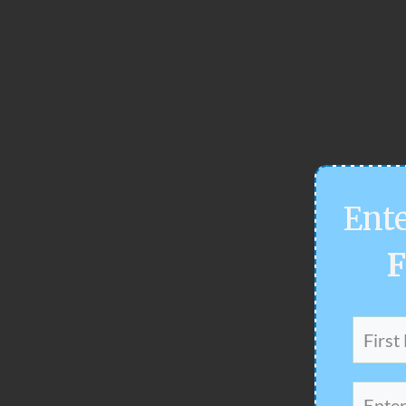
Ent
F